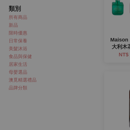
類別
所有商品
新品
限時優惠
Maison
日常保養
大利木花
美髮沐浴
NT$
食品與保健
居家生活
母嬰選品
澳覓精選禮品
品牌分類