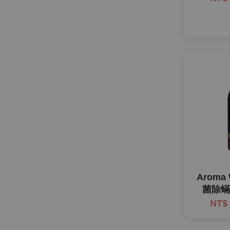
Aroma
菌除蟎噴
NT$