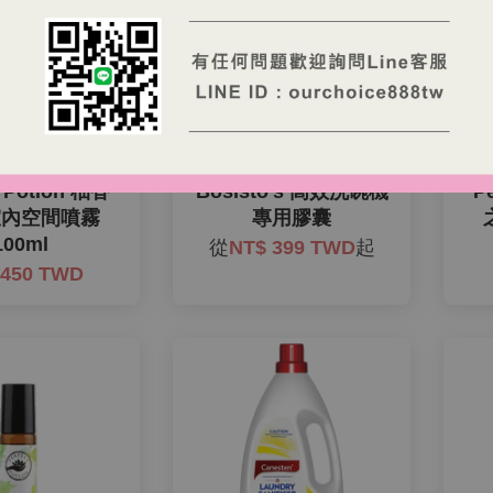
t Potion 柚香
Bosisto's 高效洗碗機
P
室內空間噴霧
專用膠囊
100ml
從
NT$ 399 TWD
起
 450 TWD