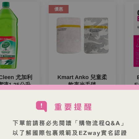
優惠
 Cleen 尤加利
Kmart Anko 兒童柔
液1.25公升
軟夜光毛毯
E
 490 TWD
NT$ 499 TWD
NT$ 520 TWD
-4%