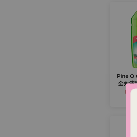
Pine O
全效清潔
NT$