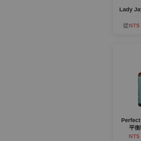
Lady 
從
NT$
Perfec
平衡
NT$