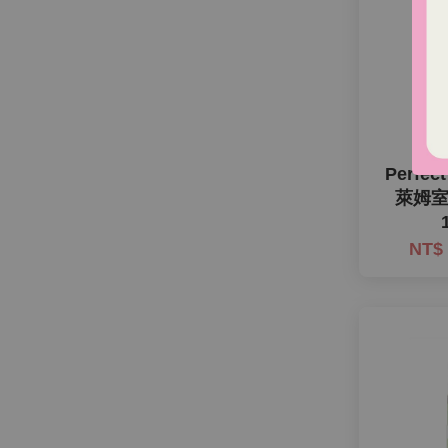
Perfec
萊姆
NT$