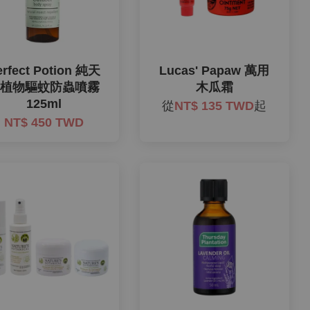
erfect Potion 純天
Lucas' Papaw 萬用
然植物驅蚊防蟲噴霧
木瓜霜
125ml
從
NT$ 135 TWD
起
NT$ 450 TWD