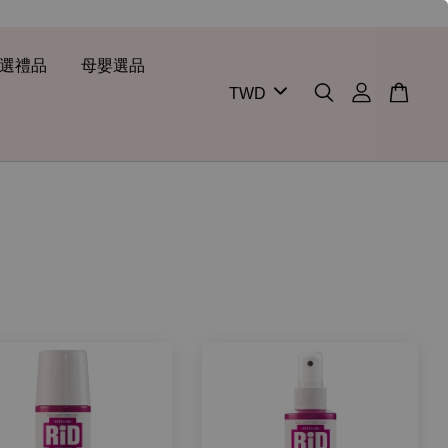
選禮品
母嬰選品