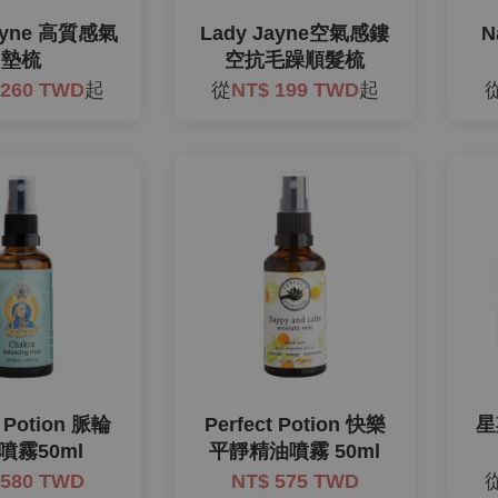
Jayne 高質感氣
Lady Jayne空氣感鏤
N
墊梳
空抗毛躁順髮梳
 260 TWD
起
從
NT$ 199 TWD
起
t Potion 脈輪
Perfect Potion 快樂
星
噴霧50ml
平靜精油噴霧 50ml
 580 TWD
NT$ 575 TWD