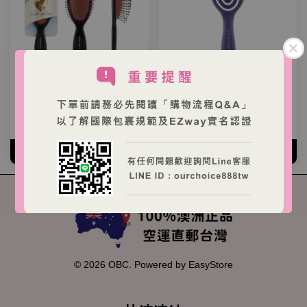
Lady Jayne 高質感氣墊梳
Lady Jayne空氣感鏤空抗毛
躁順髮梳
從
NT$ 260 TWD
起
從
NT$ 199 TWD
起
加入購物車
加入購物車
© 2026 OBC. Powered by
EasyStore