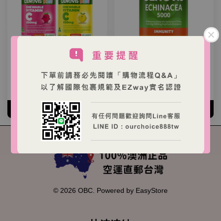
Cenovis 兒童維生素C咀嚼
CENOVIS 高濃度紫錐花膠
錠250mg 150片
囊 60顆
NT$ 350 TWD
NT$ 390 TWD
加入購物車
加入購物車
© 2026 OBC. Powered by
EasyStore