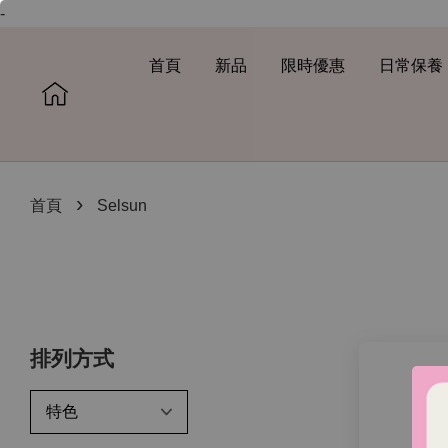
-
首頁
新品
限時優惠
日常保養
›
首頁
Selsun
排列方式