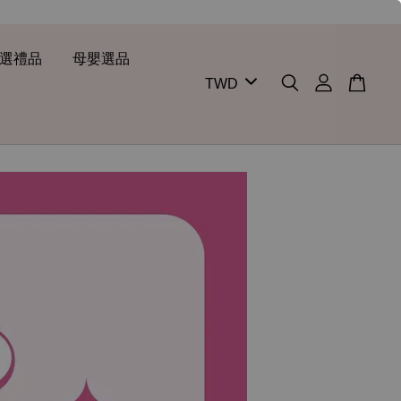
選禮品
母嬰選品