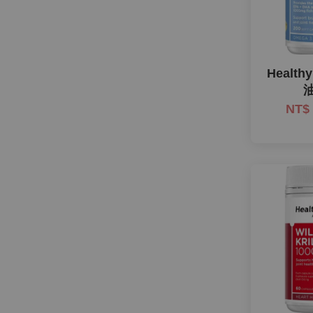
Health
油
NT$