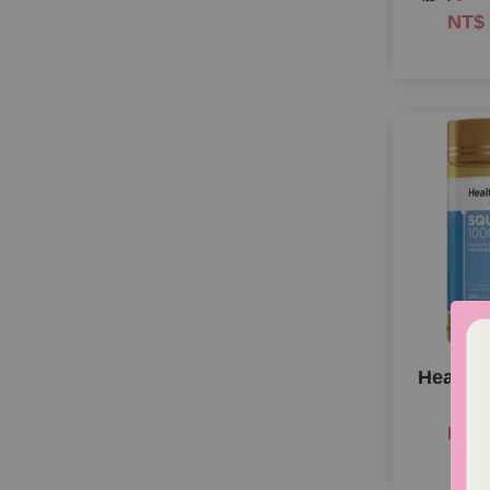
NT$
Health
角鯊
NT$