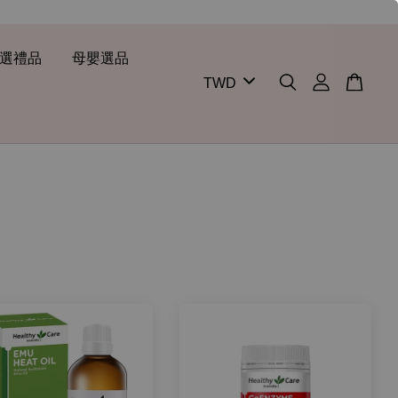
選禮品
母嬰選品