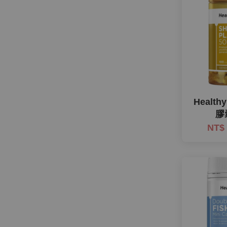
Health
膠
NT$