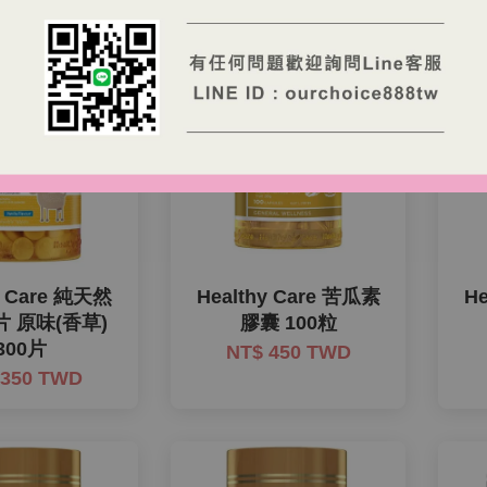
y Care 純天然
Healthy Care 苦瓜素
H
 原味(香草)
膠囊 100粒
300片
NT$ 450 TWD
 350 TWD