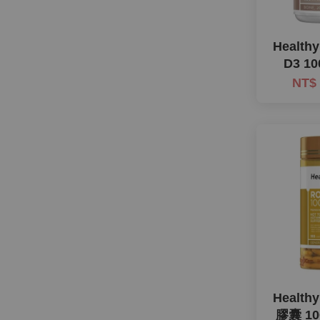
Health
D3 10
NT$
Health
膠囊 10