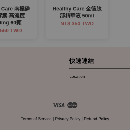
y Care 南極磷
Healthy Care 金箔臉
膠囊-高濃度
部精華液 50ml
0mg 60顆
NT$ 350 TWD
 550 TWD
快速連結
Location
Visa
Master
Terms of Service
|
Privacy Policy
|
Refund Policy