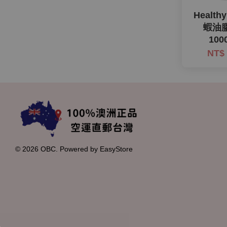
Health
蝦油
100
NT$
© 2026 OBC. Powered by
EasyStore