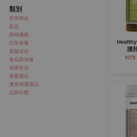
類別
所有商品
新品
限時優惠
Health
日常保養
護肝
美髮沐浴
NT$
食品與保健
居家生活
母嬰選品
澳覓精選禮品
品牌分類