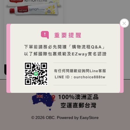
Red seal 紅印天然牙膏 六
款可選(檸檬/小蘇打/去菸漬/
草本/蜂膠/兒童)
NT$ 150 TWD
加入購物車
© 2026 OBC. Powered by
EasyStore