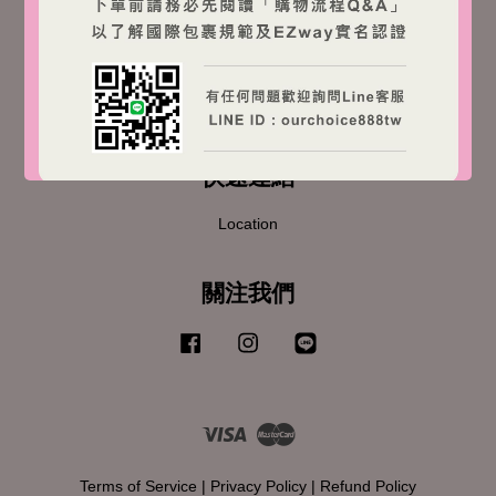
© 2026 OBC. Powered by
EasyStore
快速連結
Location
關注我們
Facebook
Instagram
Line
Visa
Master
Terms of Service
|
Privacy Policy
|
Refund Policy