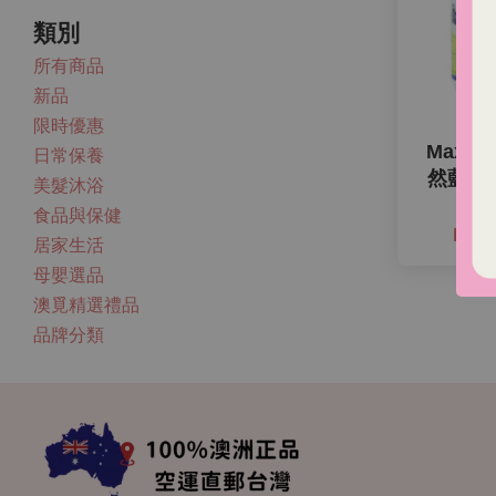
類別
所有商品
新品
限時優惠
Maxig
日常保養
然藍莓
美髮沐浴
錠
食品與保健
NT$
居家生活
母嬰選品
澳覓精選禮品
品牌分類