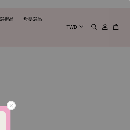
選禮品
母嬰選品