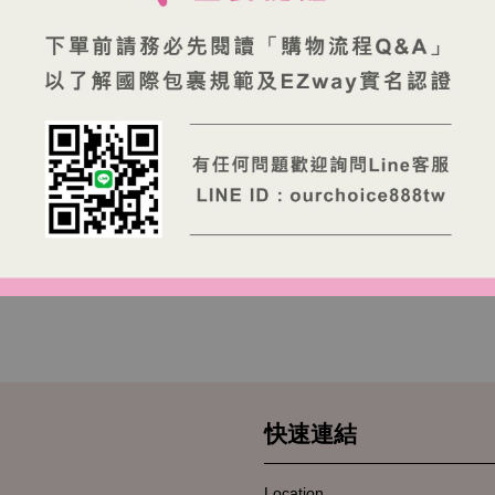
enes美可卓天
Maxigenes 美可卓高
護眼牛奶咀嚼
鈣全脂即溶奶粉1kg
150錠
NT$ 690 TWD
 398 TWD
快速連結
Location