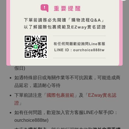
若對成分過敏請勿使用；如不適或狀況持續/加重，請
停止使用並諮詢專業人士。
請置於兒童無法取得處，並依外包裝標示使用。
【海外跨境購物說明】
商品皆為澳洲直寄，訂單確認後將無法取消
商品正常約7-14個工作天寄出(不含週六日及澳洲國定
假日)
如遇特殊節日或海關作業等不可抗因素，可能造成商
品延宕，還請耐心等待
下單前請注意「
國際包裹規範
」及「
EZway實名認
證
」
如有任何問題，歡迎加入官方客服LINE小幫手(ID：
ourchoice888tw)