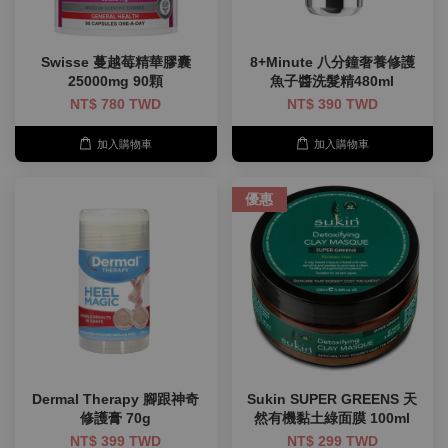
Swisse 蔓越莓精華膠囊
8+Minute 八分鐘奢養修護
25000mg 90顆
魚子醬洗髮精480ml
NT$ 780 TWD
NT$ 390 TWD
加入購物車
加入購物車
優惠
Dermal Therapy 腳跟神奇
Sukin SUPER GREENS 天
修護膏 70g
然有機黏土綠面膜 100ml
NT$ 399 TWD
NT$ 299 TWD