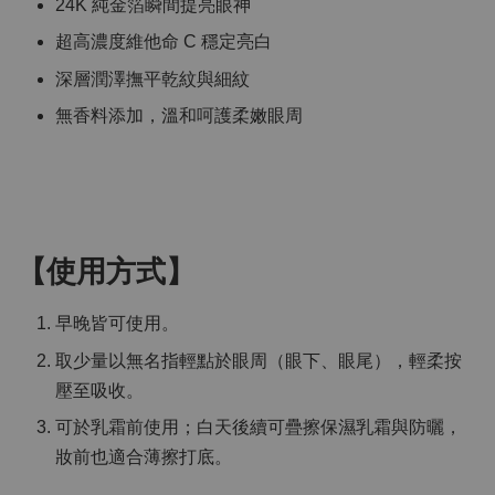
24K 純金箔瞬間提亮眼神
超高濃度維他命 C 穩定亮白
深層潤澤撫平乾紋與細紋
無香料添加，溫和呵護柔嫩眼周
【使用方式】
早晚皆可使用。
取少量以無名指輕點於眼周（眼下、眼尾），輕柔按
壓至吸收。
可於乳霜前使用；白天後續可疊擦保濕乳霜與防曬，
妝前也適合薄擦打底。