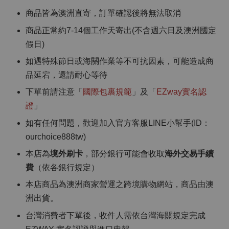
商品皆為澳洲直寄，訂單確認後將無法取消
商品正常約7-14個工作天寄出(不含週六日及澳洲國定
假日)
如遇特殊節日或海關作業等不可抗因素，可能造成商
品延宕，還請耐心等待
下單前請注意「
國際包裹規範
」及「
EZway實名認
證
」
如有任何問題，歡迎加入官方客服LINE小幫手(ID：
ourchoice888tw)
本店為
境外刷卡
，部分銀行可能會收取
海外交易手續
費
（依各銀行規定）
本店商品為澳洲商家營運之跨境購物網站，商品由澳
洲出貨。
台灣消費者下單後，收件人需依台灣海關規定完成