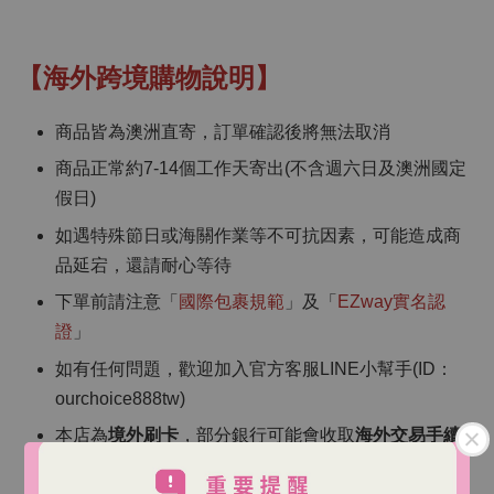
【海外跨境購物說明】
商品皆為澳洲直寄，訂單確認後將無法取消
商品正常約7-14個工作天寄出(不含週六日及澳洲國定
假日)
如遇特殊節日或海關作業等不可抗因素，可能造成商
品延宕，還請耐心等待
下單前請注意「
國際包裹規範
」及「
EZway實名認
證
」
如有任何問題，歡迎加入官方客服LINE小幫手(ID：
ourchoice888tw)
本店為
境外刷卡
，部分銀行可能會收取
海外交易手續
費
（依各銀行規定）