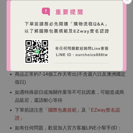
如正在服用抗凝血劑或有出血性疾病，使用前請諮詢
醫療專業人員。
存放在陰涼乾燥處，避免陽光直射。
請將本產品放置在兒童無法觸及的地方。
【海外跨境購物說明】
商品皆為澳洲直寄，訂單確認後將無法取消
商品正常約7-14個工作天寄出(不含週六日及澳洲國定
假日)
如遇特殊節日或海關作業等不可抗因素，可能造成商
品延宕，還請耐心等待
下單前請注意「
國際包裹規範
」及「
EZway實名認
證
」
如有任何問題，歡迎加入官方客服LINE小幫手(ID：