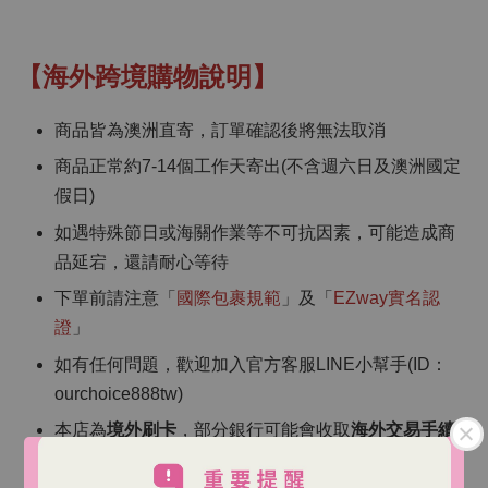
【海外跨境購物說明】
商品皆為澳洲直寄，訂單確認後將無法取消
商品正常約7-14個工作天寄出(不含週六日及澳洲國定
假日)
如遇特殊節日或海關作業等不可抗因素，可能造成商
品延宕，還請耐心等待
下單前請注意「
國際包裹規範
」及「
EZway實名認
證
」
如有任何問題，歡迎加入官方客服LINE小幫手(ID：
ourchoice888tw)
本店為
境外刷卡
，部分銀行可能會收取
海外交易手續
費
（依各銀行規定）