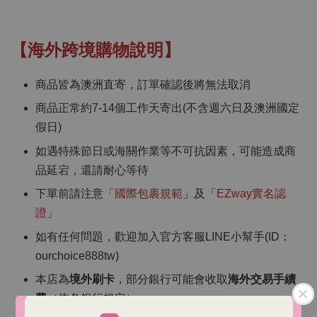
【海外跨境購物說明】
商品皆為澳洲直寄，訂單確認後將無法取消
商品正常約7-14個工作天寄出(不含週六日及澳洲國定
假日)
如遇特殊節日或海關作業等不可抗因素，可能造成商
品延宕，還請耐心等待
下單前請注意「
國際包裹規範
」及「
EZway實名認
證
」
如有任何問題，歡迎加入官方客服LINE小幫手(ID：
ourchoice888tw)
本店為
境外刷卡
，部分銀行可能會收取
海外交易手續
費
（依各銀行規定）