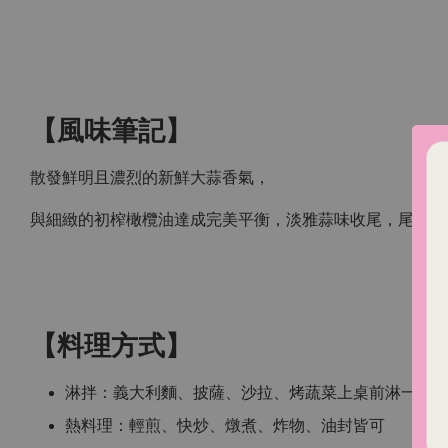
【風味筆記】
散發鮮明且濃烈的新鮮大蒜香氣，
與細緻的初榨橄欖油達成完美平衡，淡雅蒜味收尾，尾韻乾
【料理方式】
淋拌：義大利麵、披薩、沙拉、烤蔬菜上桌前淋一圈
熱料理：輕煎、快炒、燉煮、炸物、油封皆可