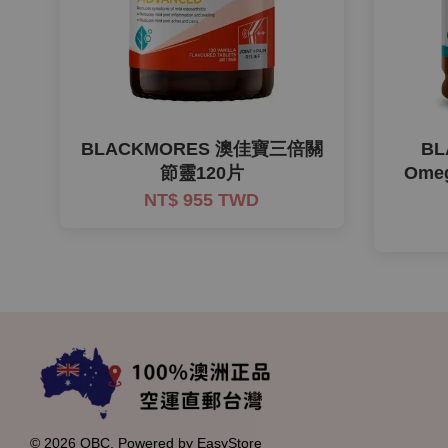
BLACKMORES 澳佳寶三倍關
B
節靈120片
Om
NT$ 955 TWD
© 2026 OBC. Powered by
EasyStore