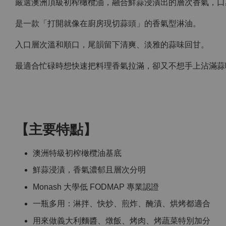
嚴選澳洲頂級初榨橄欖油，融合鮮蒜浸漬出的層次香氣，口
是一款「打開就像在廚房現切蒜頭」的香氣型淋油。
入口層次溫和順口，尾韻留下清爽、淡雅的蒜味回甘。
最適合忙碌時想快速把料理香氣拉滿，卻又不想手上沾滿蒜
【主要特點】
澳洲特級初榨橄欖油基底
鮮蒜浸漬，香氣濃郁且層次分明
Monash 大學低 FODMAP 專業認證
一瓶多用：淋拌、快炒、煎炸、醃漬、烘烤都適合
用來做義大利麵醬、燉飯、烤肉、烤蔬菜特別加分