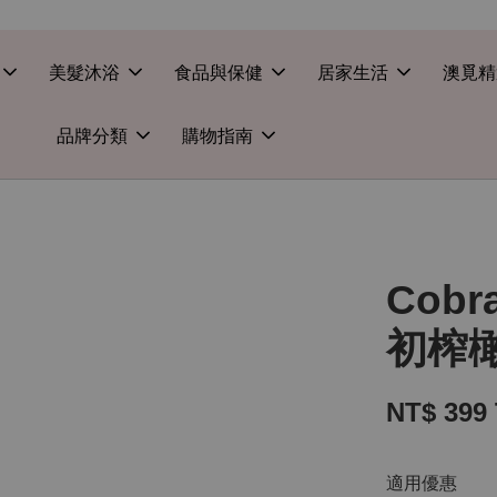
美髮沐浴
食品與保健
居家生活
澳覓精
品牌分類
購物指南
Cobr
初榨橄
NT$ 399
適用優惠