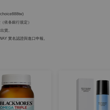
」
ice888tw)
費
（依各銀行規定）
洲出貨。
WAY 實名認證與進口申報。