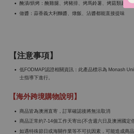
醃漬/烘烤：醃雞腿、烤豬排、烤馬鈴薯、烤菇類超方
做醬：蒜香義大利麵醬、燉飯、沾醬都能直接提味
【注意事項】
低FODMAP認證相關資訊：此產品標示為 Monash Uni
士指導下進行。
【海外跨境購物說明】
商品皆為澳洲直寄，訂單確認後將無法取消
商品正常約7-14個工作天寄出(不含週六日及澳洲國定假
如遇特殊節日或海關作業等不可抗因素，可能造成商