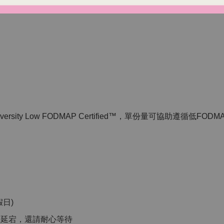
便
versity Low FODMAP Certified™，單份量可協助遵
日)
品延宕，還請耐心等待