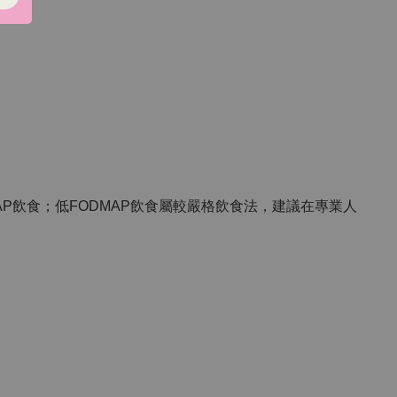
循低FODMAP飲食；低FODMAP飲食屬較嚴格飲食法，建議在專業人