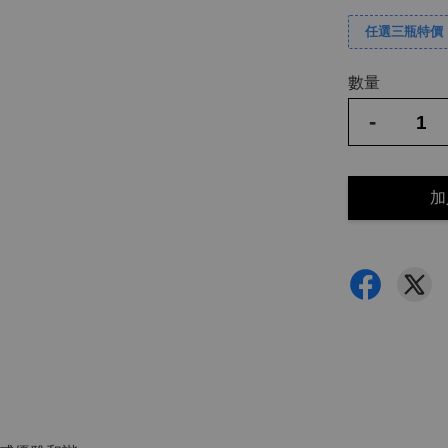
任選三瓶特價
數量
-
加