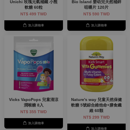
Unichi 玫瑰元氣補鐵 小熊
Bio Island 嬰幼兒天然補鋅
軟糖 60粒
咀嚼片 120片
NT$ 499 TWD
NT$ 590 TWD
加入購物車
加入購物車
Vicks VapoPops 兒童清涼
Nature's way 兒童天然保健
潤喉糖 8入
軟糖 5號綜合維他命+膳食纖
維 60顆
NT$ 355 TWD
NT$ 299 TWD
加入購物車
加入購物車