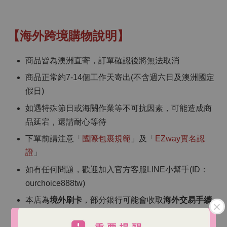
【海外跨境購物說明】
商品皆為澳洲直寄，訂單確認後將無法取消
商品正常約7-14個工作天寄出(不含週六日及澳洲國定
假日)
如遇特殊節日或海關作業等不可抗因素，可能造成商
品延宕，還請耐心等待
下單前請注意「
國際包裹規範
」及「
EZway實名認
證
」
如有任何問題，歡迎加入官方客服LINE小幫手(ID：
ourchoice888tw)
本店為
境外刷卡
，部分銀行可能會收取
海外交易手續
費
（依各銀行規定）