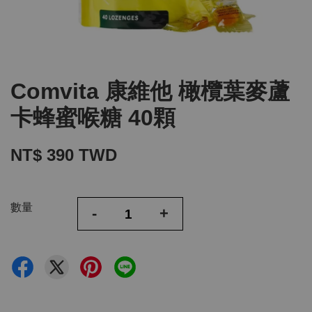
Comvita 康維他 橄欖葉麥蘆
卡蜂蜜喉糖 40顆
NT$ 390 TWD
數量
-
+