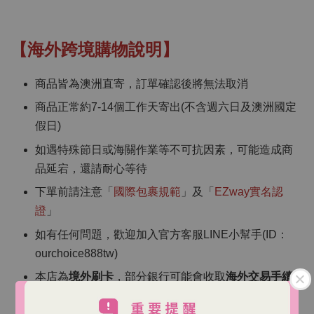
【海外跨境購物說明】
商品皆為澳洲直寄，訂單確認後將無法取消
商品正常約7-14個工作天寄出(不含週六日及澳洲國定
假日)
如遇特殊節日或海關作業等不可抗因素，可能造成商
品延宕，還請耐心等待
下單前請注意「
國際包裹規範
」及「
EZway實名認
證
」
如有任何問題，歡迎加入官方客服LINE小幫手(ID：
ourchoice888tw)
本店為
境外刷卡
，部分銀行可能會收取
海外交易手續
費
（依各銀行規定）