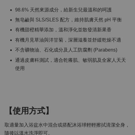
98.6% 天然來源成分，給新生兒最溫和的呵護
無皂鹼與 SLS/SLES 配方，維持肌膚天然 pH 平衡
有機甜橙精華添加，溫和淨化並散發清新果香
有機月見草油與洋甘菊，深層滋養並舒緩乾燥不適
不含礦物油、石化成分及人工防腐劑 (Parabens)
通過皮膚科測試，適合乾癢肌、敏弱肌及全家人天天
使用
【使用方式】
取適量加入浴盆水中混合或搭配沐浴球輕輕擦拭清潔全身，
隨後以溫水洗淨即可。