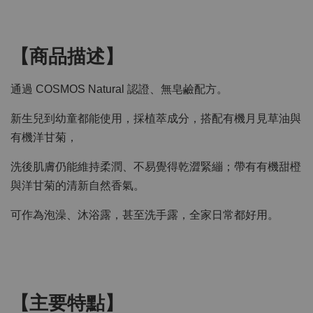
【商品描述】
通過 COSMOS Natural 認證、無皂鹼配方。
新生兒到幼童都能使用，採植萃成分，搭配有機月見草油與
有機洋甘菊，
洗後肌膚仍能維持柔潤、不易覺得乾澀緊繃；帶有有機甜橙
與洋甘菊的清新自然香氣。
可作為泡澡、沐浴露，甚至洗手露，全家日常都好用。
【主要特點】