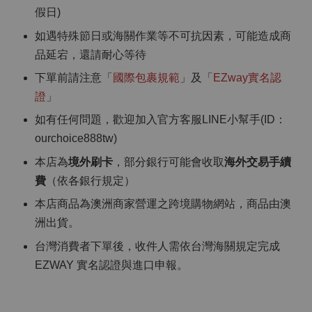
假日)
如遇特殊節日或海關作業等不可抗因素，可能造成商
品延宕，還請耐心等待
下單前請注意「
國際包裹規範
」及「
EZway實名認
證
」
如有任何問題，歡迎加入官方客服LINE小幫手(ID：
ourchoice888tw)
本店為
境外刷卡
，部分銀行可能會收取
海外交易手續
費
（依各銀行規定）
本店商品為澳洲商家營運之跨境購物網站，商品由澳
洲出貨。
台灣消費者下單後，收件人需依台灣海關規定完成
EZWAY 實名認證與進口申報。