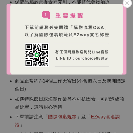
保健品屬於營養素補充劑，不能替代藥物治療
保健品不能取代日常的均衡飲食與健康生活習慣
如有以下情況，請諮詢專業醫療人員：
1. 不適症狀持續、改變或惡化
2. 懷孕/哺乳期/疾病史/服用藥物中/進行療程或手術者
【海外跨境購物說明】
商品皆為澳洲直寄，訂單確認後將無法取消
商品正常約7-14個工作天寄出(不含週六日及澳洲國定
假日)
如遇特殊節日或海關作業等不可抗因素，可能造成商
品延宕，還請耐心等待
下單前請注意「
國際包裹規範
」及「
EZway實名認
證
」