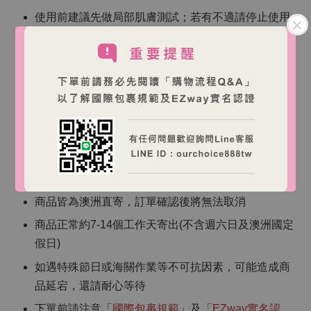
使用前建議先做局部肌膚測試；若有不適請停止使用
並諮詢專業人士。
僅供外用，避免接觸眼睛與黏膜。
若肌膚狀況持續或加劇，建議尋求醫師/藥師等專業評
估。
請依外包裝標示保存，避免高溫與日照。
【海外跨境購物說明】
商品皆為澳洲直寄，訂單確認後將無法取消
商品正常約7-14個工作天寄出(不含週六日及澳洲國定
假日)
如遇特殊節日或海關作業等不可抗因素，可能造成商
品延宕，還請耐心等待
下單前請注意「
國際包裹規範
」及「
EZway實名認