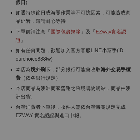
假日)
如遇特殊節日或海關作業等不可抗因素，可能造成商
品延宕，還請耐心等待
下單前請注意「
國際包裹規範
」及「
EZway實名認
證
」
如有任何問題，歡迎加入官方客服LINE小幫手(ID：
ourchoice888tw)
本店為
境外刷卡
，部分銀行可能會收取
海外交易手續
費
（依各銀行規定）
本店商品為澳洲商家營運之跨境購物網站，商品由澳
洲出貨。
台灣消費者下單後，收件人需依台灣海關規定完成
EZWAY 實名認證與進口申報。