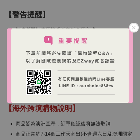
【警告提醒】
請務必閱讀使用說明並遵循食用方式
當飲食攝取不足時，補充劑可能才有幫助
保健品屬於營養素補充劑，不能替代藥物治療
保健品不能取代日常的均衡飲食與健康生活習慣
如有以下情況，請諮詢專業醫療人員：
1. 不適症狀持續、改變或惡化
2. 懷孕/哺乳期/疾病史/服用藥物中/進行療程或手術者
【海外跨境購物說明】
商品皆為澳洲直寄，訂單確認後將無法取消
商品正常約7-14個工作天寄出(不含週六日及澳洲國定