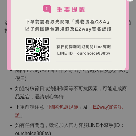
【使用方式】
潔面後，取適量塗抹於臉部、頸部或身體，並用指尖輕輕拍
打。
【海外跨境購物說明】
商品皆為澳洲直寄，訂單確認後將無法取消
商品正常約7-14個工作天寄出(不含週六日及澳洲國定
假日)
如遇特殊節日或海關作業等不可抗因素，可能造成商
品延宕，還請耐心等待
下單前請注意「
國際包裹規範
」及「
EZway實名認
證
」
如有任何問題，歡迎加入官方客服LINE小幫手(ID：
ourchoice888tw)