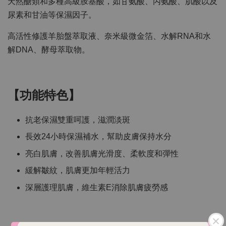
天然醣類和多種高級胺基酸，如甘氨酸、丙氨酸、肌酸以及
尿素和甘油等保濕因子。
高活性修護羊胎盤萃取液、奈米級微金箔、水解RNA和水
解DNA、酵母萃取物。
【功能特色】
抗老保濕雙重呵護，滋潤淡斑
長效24小時保濕補水，幫助皮膚保持水分
亮白肌膚，改善肌膚光滑度、柔軟度和彈性
緩解皺紋，肌膚更加年輕活力
深層護理肌膚，維生素E消除肌膚疲勞感