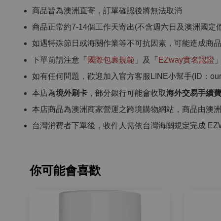
商品皆為澳洲直寄，訂單確認後將無法取消
商品正常約7-14個工作天寄出(不含週六日及澳洲國定假
如遇特殊節日或海關作業等不可抗因素，可能造成商
下單前請注意「
國際包裹規範
」及「
EZway實名認證
如有任何問題，歡迎加入官方客服LINE小幫手(ID：ourcho
本店為
境外刷卡
，部分銀行可能會收取
海外交易手續
本店商品為澳洲商家營運之跨境購物網站，商品由澳
台灣消費者下單後，收件人需依台灣海關規定完成 EZ
你可能會喜歡