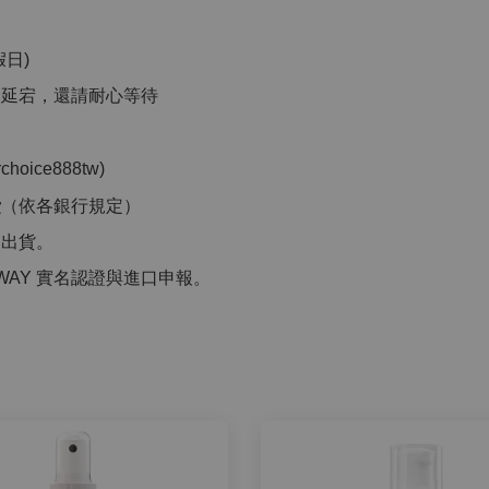
日)
品延宕，還請耐心等待
」
ice888tw)
費
（依各銀行規定）
洲出貨。
WAY 實名認證與進口申報。