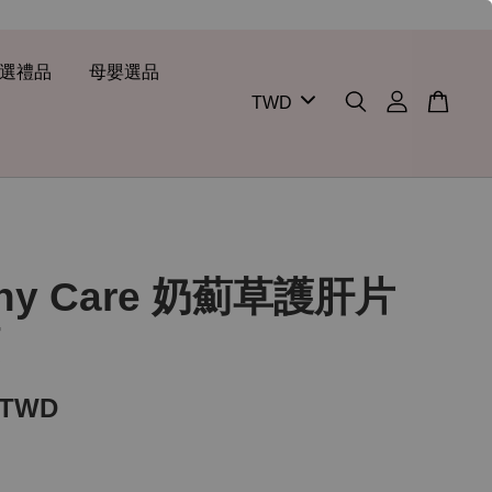
選禮品
母嬰選品
thy Care 奶薊草護肝片
顆
 TWD