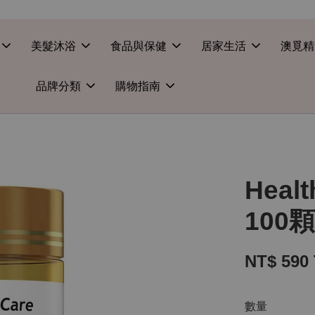
美髮沐浴
食品與保健
居家生活
澳覓精
品牌分類
購物指南
Heal
100
NT$ 590
數量