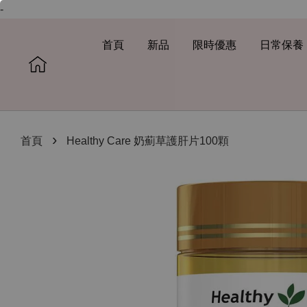
-
首頁
新品
限時優惠
日常保養
›
首頁
Healthy Care 奶薊草護肝片100顆