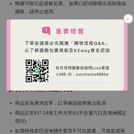
蜂膠可能引起過敏反應。 如果口腔或喉嚨出現刺激或
腫脹，請停止使用。
蜂膠可能引起皮膚刺激。 使用前請先進行測試。
請勿超過建議劑量。
如正在服用其他藥物或有健康問題，使用前請諮詢醫
療保健專業人士。
存放在 30°C 以下的乾燥處，避免熱源和陽光直射。
請將本產品放置在兒童無法觸及的地方。
【海外跨境購物說明】
商品皆為澳洲直寄，訂單確認後將無法取消
商品正常約7-14個工作天寄出(不含週六日及澳洲國定
假日)
如遇特殊節日或海關作業等不可抗因素，可能造成商