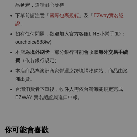
品延宕，還請耐心等待
下單前請注意「
國際包裹規範
」及「
EZway實名認
證
」
如有任何問題，歡迎加入官方客服LINE小幫手(ID：
ourchoice888tw)
本店為
境外刷卡
，部分銀行可能會收取
海外交易手續
費
（依各銀行規定）
本店商品為澳洲商家營運之跨境購物網站，商品由澳
洲出貨。
台灣消費者下單後，收件人需依台灣海關規定完成
EZWAY 實名認證與進口申報。
你可能會喜歡