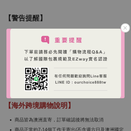
【警告提醒】
請務必閱讀使用說明並遵循食用方式
當飲食攝取不足時，補充劑可能才有幫助
保健品屬於營養素補充劑，不能替代藥物治療
保健品不能取代日常的均衡飲食與健康生活習慣
如有以下情況，請諮詢專業醫療人員：
1. 不適症狀持續、改變或惡化
2. 懷孕/哺乳期/疾病史/服用藥物中/進行療程或手術者
【海外跨境購物說明】
商品皆為澳洲直寄，訂單確認後將無法取消
商品正常約7-14個工作天寄出(不含週六日及澳洲國定