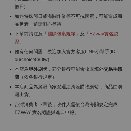
假日)
如遇特殊節日或海關作業等不可抗因素，可能造成商
品延宕，還請耐心等待
下單前請注意「
國際包裹規範
」及「
EZway實名認
證
」
如有任何問題，歡迎加入官方客服LINE小幫手(ID：
ourchoice888tw)
本店為
境外刷卡
，部分銀行可能會收取
海外交易手續
費
（依各銀行規定）
本店商品為澳洲商家營運之跨境購物網站，商品由澳
洲出貨。
台灣消費者下單後，收件人需依台灣海關規定完成
EZWAY 實名認證與進口申報。