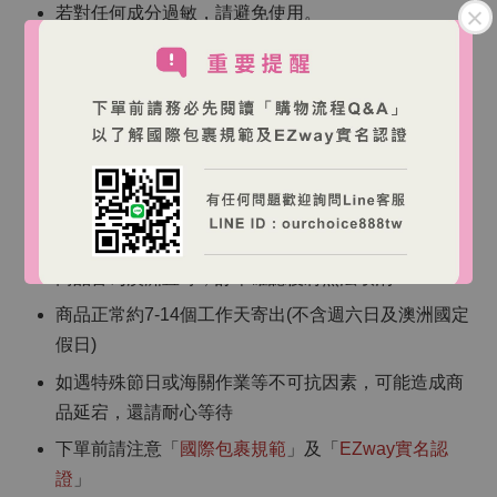
若對任何成分過敏，請避免使用。
如正在服用其他藥物或有健康問題，使用前請諮詢醫
療專業人員。
存放在 30°C 以下的乾燥處，遠離熱源和陽光直射。
請將本產品放置在兒童無法觸及的地方。
【海外跨境購物說明】
商品皆為澳洲直寄，訂單確認後將無法取消
商品正常約7-14個工作天寄出(不含週六日及澳洲國定
假日)
如遇特殊節日或海關作業等不可抗因素，可能造成商
品延宕，還請耐心等待
下單前請注意「
國際包裹規範
」及「
EZway實名認
證
」