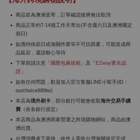
商品皆為澳洲直寄，訂單確認後將無法取消
商品正常約7-14個工作天寄出(不含週六日及澳洲國定
假日)
如遇特殊節日或海關作業等不可抗因素，可能造成商
品延宕，還請耐心等待
下單前請注意「
國際包裹規範
」及「
EZway實名認
證
」
如有任何問題，歡迎加入官方客服LINE小幫手(ID：
ourchoice888tw)
本店為
境外刷卡
，部分銀行可能會收取
海外交易手續
費
（依各銀行規定）
本店商品為澳洲商家營運之跨境購物網站，商品由澳
洲出貨。
台灣消費者下單後，收件人需依台灣海關規定完成