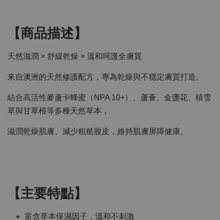
【商品描述】
天然滋潤 × 舒緩乾燥 × 溫和呵護全膚質
來自澳洲的天然修護配方，專為乾燥與不穩定膚質打造。
結合高活性麥蘆卡蜂蜜（NPA 10+）、蘆薈、金盞花、積雪
草與甘草根等多種天然草本，
滋潤乾燥肌膚、減少粗糙脫皮，維持肌膚屏障健康。
【主要特點】
富含草本保濕因子，溫和不刺激