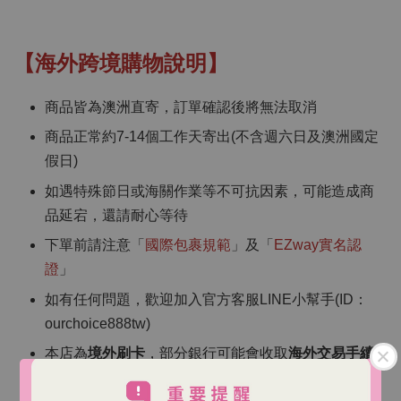
【海外跨境購物說明】
商品皆為澳洲直寄，訂單確認後將無法取消
商品正常約7-14個工作天寄出(不含週六日及澳洲國定
假日)
如遇特殊節日或海關作業等不可抗因素，可能造成商
品延宕，還請耐心等待
下單前請注意「
國際包裹規範
」及「
EZway實名認
證
」
如有任何問題，歡迎加入官方客服LINE小幫手(ID：
ourchoice888tw)
本店為
境外刷卡
，部分銀行可能會收取
海外交易手續
費
（依各銀行規定）