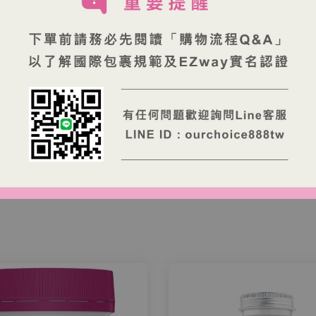
日)
品延宕，還請耐心等待
」
ice888tw)
費
（依各銀行規定）
洲出貨。
WAY 實名認證與進口申報。