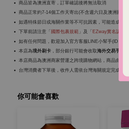
商品皆為澳洲直寄，訂單確認後將無法取消
商品正常約7-14個工作天寄出(不含週六日及澳洲國定假
如遇特殊節日或海關作業等不可抗因素，可能造成商
下單前請注意「
國際包裹規範
」及「
EZway實名認證
如有任何問題，歡迎加入官方客服LINE小幫手(ID：ourcho
本店為
境外刷卡
，部分銀行可能會收取
海外交易手續
本店商品為澳洲商家營運之跨境購物網站，商品由澳
台灣消費者下單後，收件人需依台灣海關規定完成 EZ
你可能會喜歡