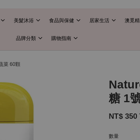
美髮沐浴
食品與保健
居家生活
澳覓精
品牌分類
購物指南
蔬菜 60顆
Nat
糖 1
NT$ 350
數量