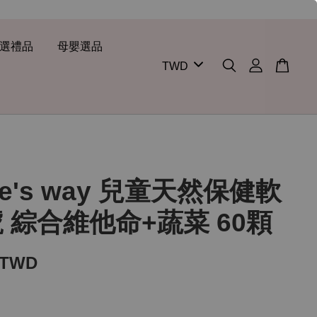
選禮品
母嬰選品
ure's way 兒童天然保健軟
號 綜合維他命+蔬菜 60顆
 TWD