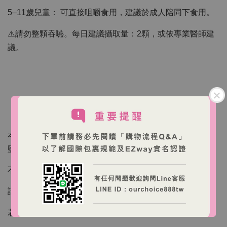
5–11歲兒童： 可直接咀嚼食用，建議於成人陪同下食用。
⚠️請勿整顆吞嚥。每日建議攝取量：2顆，或依專業醫師建
議。
【注意事項】
本產品含 魚類製品、大豆製品、代糖（蔗糖素）與亞硫酸
鹽。
不適合對魚類或大豆過敏者食用。
請存放於陰涼乾燥處（25°C以下），避免陽光直射。
若膠囊破裂、內容物異味或封膜破損，請勿食用。