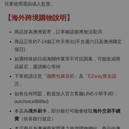
兒童使用需由成人監督。
【海外跨境購物說明】
商品皆為澳洲直寄，訂單確認後將無法取消
商品正常約7-14個工作天寄出(不含週六日及澳洲國定
假日)
如遇特殊節日或海關作業等不可抗因素，可能造成商
品延宕，還請耐心等待
下單前請注意「
國際包裹規範
」及「
EZway實名認
證
」
如有任何問題，歡迎加入官方客服LINE小幫手(ID：
ourchoice888tw)
本店為
境外刷卡
，部分銀行可能會收取
海外交易手續
費
（依各銀行規定）
本店商品為澳洲商家營運之跨境購物網站，商品由澳