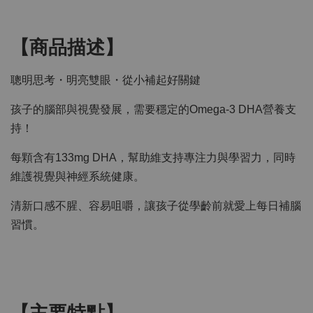
【商品描述】
聰明思考・明亮雙眼・從小補起好關鍵
孩子的腦部與視覺發展，需要穩定的Omega-3 DHA營養支
持！
每顆含有133mg DHA，幫助維支持專注力與學習力，同時
維護視覺與神經系統健康。
清新口感不腥、容易咀嚼，讓孩子從學齡前就愛上每日補腦
習慣。