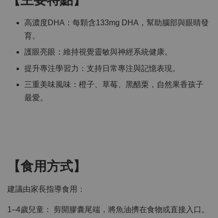
【主要特點】
高濃度DHA：每顆含133mg DHA，幫助腦部與眼睛發
育。
護眼亮眼：維持視覺靈敏與神經系統健康。
提升專注學習力：支持日常專注與記憶表現。
三重美味風味：橙子、草莓、黑醋栗，自然果香孩子
最愛。
【食用方式】
建議由家長指導食用：
1–4歲兒童： 剪開膠囊尾端，將魚油擠在食物或直接入口。