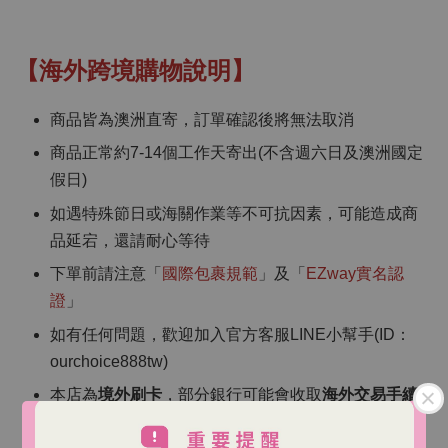
【海外跨境購物說明】
商品皆為澳洲直寄，訂單確認後將無法取消
商品正常約7-14個工作天寄出(不含週六日及澳洲國定
假日)
如遇特殊節日或海關作業等不可抗因素，可能造成商
品延宕，還請耐心等待
下單前請注意「
國際包裹規範
」及「
EZway實名認
證
」
如有任何問題，歡迎加入官方客服LINE小幫手(ID：
ourchoice888tw)
本店為
境外刷卡
，部分銀行可能會收取
海外交易手續
費
（依各銀行規定）