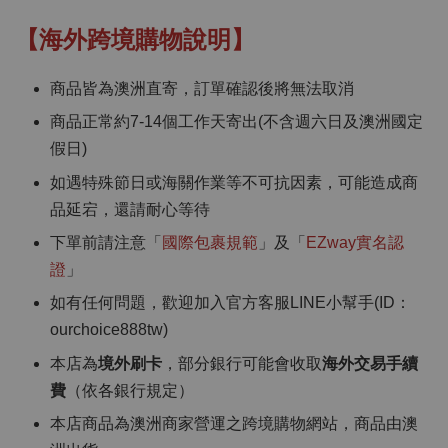
【海外跨境購物說明】
商品皆為澳洲直寄，訂單確認後將無法取消
商品正常約7-14個工作天寄出(不含週六日及澳洲國定
假日)
如遇特殊節日或海關作業等不可抗因素，可能造成商
品延宕，還請耐心等待
下單前請注意「
國際包裹規範
」及「
EZway實名認
證
」
如有任何問題，歡迎加入官方客服LINE小幫手(ID：
ourchoice888tw)
本店為
境外刷卡
，部分銀行可能會收取
海外交易手續
費
（依各銀行規定）
本店商品為澳洲商家營運之跨境購物網站，商品由澳