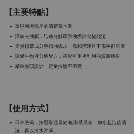
【主要特點】
重現南澳海岸的清新草本調
深層去油膩，迅速分解頑強油垢與食物殘渣
天然植萃成分與精油添加，溫和潔淨且不傷手部肌膚
環保生物可分解配方，搭配可重複利用的質感瓶身
精準壓頭設計，定量按壓不浪費
【使用方式】
日常洗碗：按壓取適量於海綿/菜瓜布，加水起泡後清
洗，再以清水沖淨。