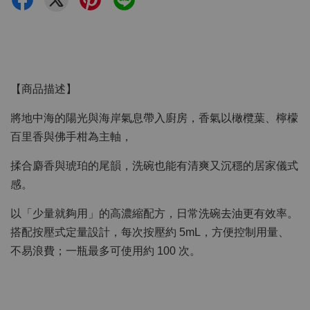
【商品描述】
將地中海的陽光與海岸氣息帶入廚房，香氣以橄欖葉、檸檬
百里香與佛手柑為主軸，
揉合麝香與琥珀的尾韻，洗碗也能有清爽又沉穩的居家儀式
感。
以「少量就夠用」的高濃縮配方，日常洗碗去油更有效率。
搭配按壓式定量設計，每次按壓約 5mL，方便控制用量、
不易浪費；一瓶最多可使用約 100 次。