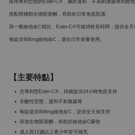
採用專利型態的Ester-C®，屬於溫和、不易刺激腸胃的維
搭配柑橘類生物類黃酮，有助於日常免疫防護。
與一般維他命C相比，Ester-C®可維持較長時間，提供全
每錠含806mg維他命C，適合日常保養使用。
【主要特點】
含專利型Ester-C®，持續提供24小時免疫支持
非酸性型態，溫和不刺激腸胃
每錠提供806mg維他命C，提供全天候支持
添加生物類黃酮，有助於維他命C吸收
成人與12歲以上青少年皆可補充