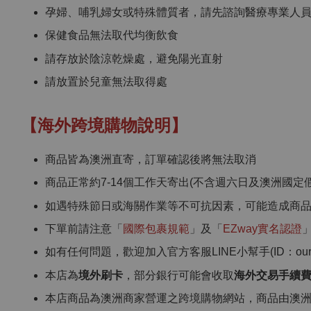
孕婦、哺乳婦女或特殊體質者，請先諮詢醫療專業人
保健食品無法取代均衡飲食
請存放於陰涼乾燥處，避免陽光直射
請放置於兒童無法取得處
【海外跨境購物說明】
商品皆為澳洲直寄，訂單確認後將無法取消
商品正常約7-14個工作天寄出(不含週六日及澳洲國定假
如遇特殊節日或海關作業等不可抗因素，可能造成商
下單前請注意「
國際包裹規範
」及「
EZway實名認證
如有任何問題，歡迎加入官方客服LINE小幫手(ID：ourcho
本店為
境外刷卡
，部分銀行可能會收取
海外交易手續
本店商品為澳洲商家營運之跨境購物網站，商品由澳