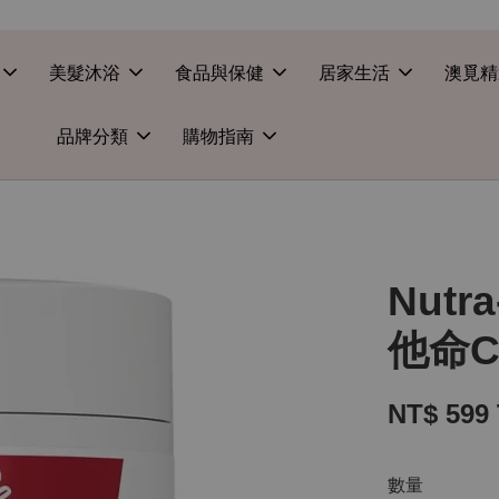
美髮沐浴
食品與保健
居家生活
澳覓精
品牌分類
購物指南
Nutr
他命C
NT$ 599
數量