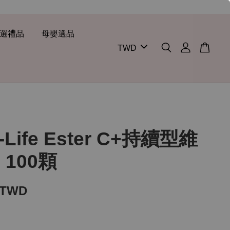
選禮品
母嬰選品
a-Life Ester C+持續型維
 100顆
 TWD