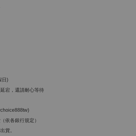
員
日)
品延宕，還請耐心等待
」
ice888tw)
費
（依各銀行規定）
洲出貨。