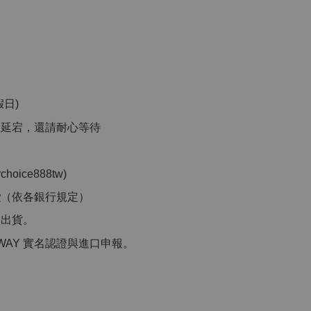
日)
品延宕，還請耐心等待
」
ice888tw)
費
（依各銀行規定）
洲出貨。
WAY 實名認證與進口申報。