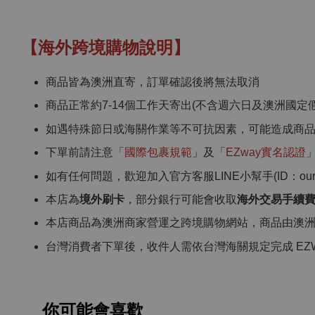
【海外跨境購物說明】
商品皆為澳洲直寄，訂單確認後將無法取消
商品正常約7-14個工作天寄出(不含週六日及澳洲國定假
如遇特殊節日或海關作業等不可抗因素，可能造成商
下單前請注意「
國際包裹規範
」及「
EZway實名認證
如有任何問題，歡迎加入官方客服LINE小幫手(ID：ourcho
本店為
境外刷卡
，部分銀行可能會收取
海外交易手續
本店商品為澳洲商家營運之跨境購物網站，商品由澳
台灣消費者下單後，收件人需依台灣海關規定完成 EZ
你可能會喜歡