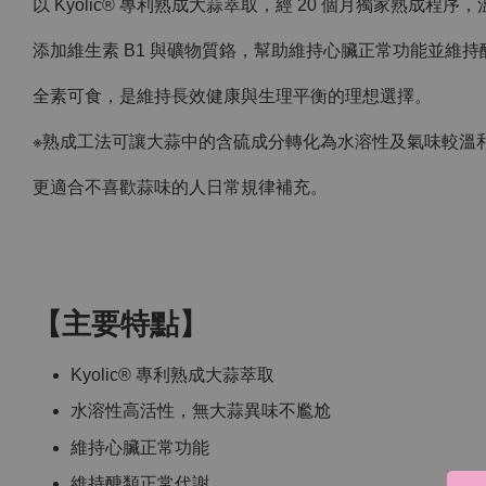
以 Kyolic® 專利熟成大蒜萃取，經 20 個月獨家熟成程序
添加維生素 B1 與礦物質鉻，幫助維持心臟正常功能並維
全素可食，是維持長效健康與生理平衡的理想選擇。
※熟成工法可讓大蒜中的含硫成分轉化為水溶性及氣味較溫
更適合不喜歡蒜味的人日常規律補充。
【主要特點】
Kyolic® 專利熟成大蒜萃取
水溶性高活性，無大蒜異味不尷尬
維持心臟正常功能
維持醣類正常代謝