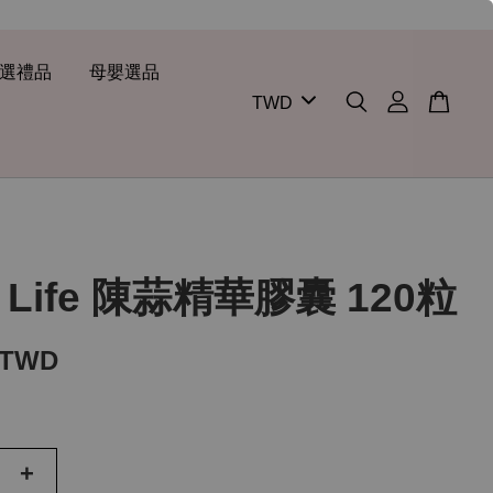
選禮品
母嬰選品
a Life 陳蒜精華膠囊 120粒
 TWD
+