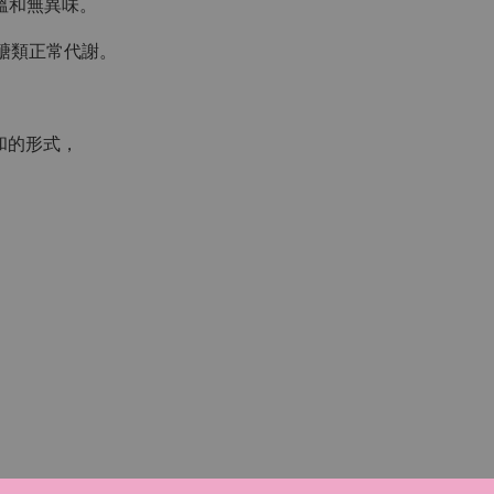
，溫和無異味。
持醣類正常代謝。
和的形式，