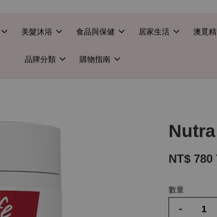
美髮沐浴
食品與保健
居家生活
澳覓精
品牌分類
購物指南
Nutr
NT$ 780
數量
-