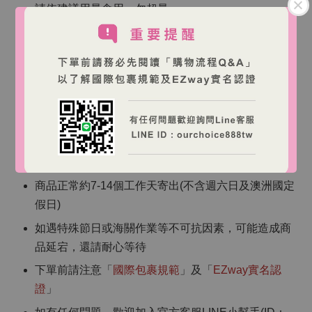
請依建議用量食用，勿超量
請置於陰涼乾燥處，避免陽光直射與高溫潮濕環境
請放置於兒童無法取得處
【海外跨境購物說明】
商品皆為澳洲直寄，訂單確認後將無法取消
商品正常約7-14個工作天寄出(不含週六日及澳洲國定
假日)
如遇特殊節日或海關作業等不可抗因素，可能造成商
品延宕，還請耐心等待
下單前請注意「
國際包裹規範
」及「
EZway實名認
證
」