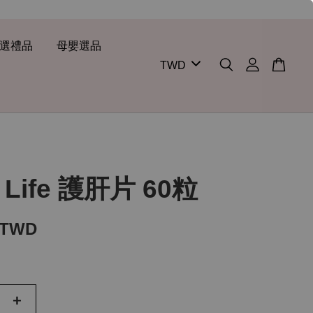
選禮品
母嬰選品
a Life 護肝片 60粒
 TWD
+