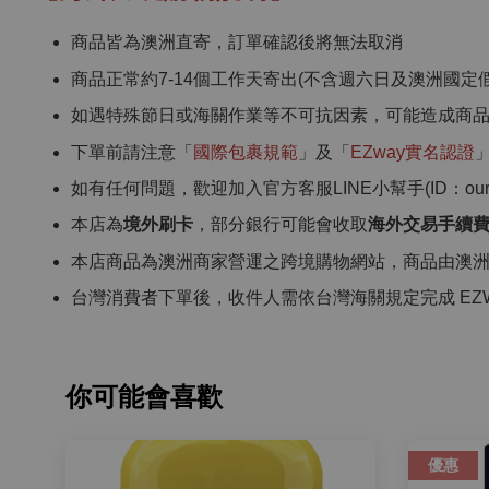
商品皆為澳洲直寄，訂單確認後將無法取消
商品正常約7-14個工作天寄出(不含週六日及澳洲國定假
如遇特殊節日或海關作業等不可抗因素，可能造成商
下單前請注意「
國際包裹規範
」及「
EZway實名認證
如有任何問題，歡迎加入官方客服LINE小幫手(ID：ourcho
本店為
境外刷卡
，部分銀行可能會收取
海外交易手續
本店商品為澳洲商家營運之跨境購物網站，商品由澳
台灣消費者下單後，收件人需依台灣海關規定完成 EZ
你可能會喜歡
優惠