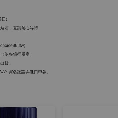
日)
品延宕，還請耐心等待
」
ice888tw)
費
（依各銀行規定）
洲出貨。
WAY 實名認證與進口申報。