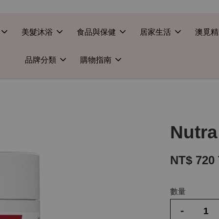
美髮沐浴
食品與保健
居家生活
澳覓精
品牌分類
購物指南
Nutr
NT$ 720
數量
-