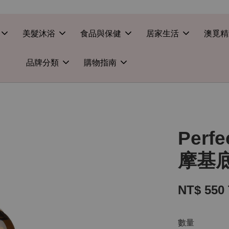
美髮沐浴
食品與保健
居家生活
澳覓精
品牌分類
購物指南
Perf
摩基底
NT$ 550
數量