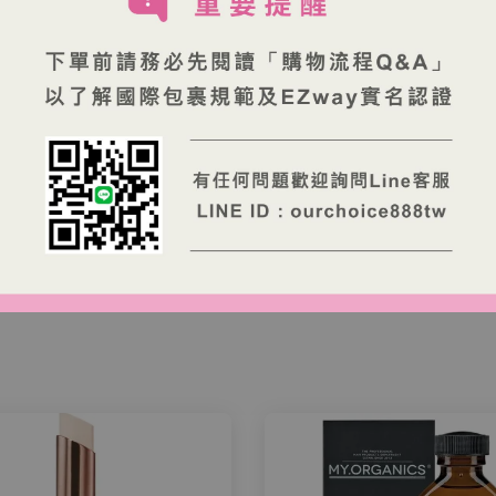
日)
品延宕，還請耐心等待
」
ice888tw)
費
（依各銀行規定）
洲出貨。
WAY 實名認證與進口申報。