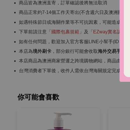
商品皆為澳洲直寄，訂單確認後將無法取消
商品正常約7-14個工作天寄出(不含週六日及澳洲國定假
如遇特殊節日或海關作業等不可抗因素，可能造成商
下單前請注意「
國際包裹規範
」及「
EZway實名認證
如有任何問題，歡迎加入官方客服LINE小幫手(ID：ourcho
本店為
境外刷卡
，部分銀行可能會收取
海外交易手續
本店商品為澳洲商家營運之跨境購物網站，商品由澳
台灣消費者下單後，收件人需依台灣海關規定完成 EZ
你可能會喜歡