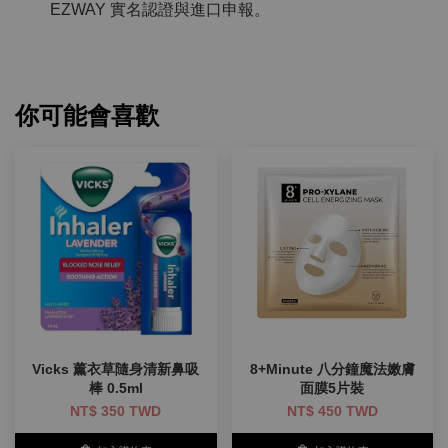
EZWAY 實名認證與進口申報。
你可能會喜歡
Vicks 薰衣草隨身清新鼻吸
8+Minute 八分鐘魔法嫩膚
棒 0.5ml
面膜5片裝
NT$ 350 TWD
NT$ 450 TWD