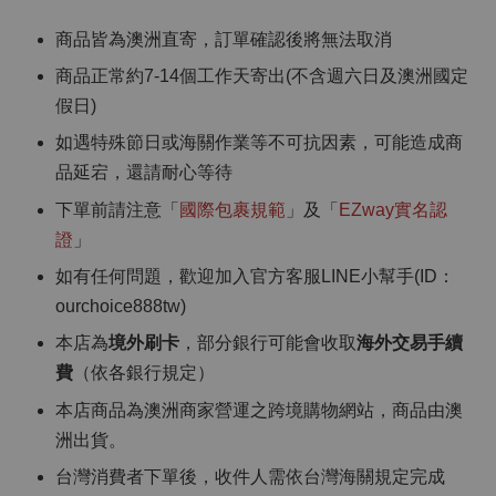
商品皆為澳洲直寄，訂單確認後將無法取消
商品正常約7-14個工作天寄出(不含週六日及澳洲國定
假日)
如遇特殊節日或海關作業等不可抗因素，可能造成商
品延宕，還請耐心等待
下單前請注意「
國際包裹規範
」及「
EZway實名認
證
」
如有任何問題，歡迎加入官方客服LINE小幫手(ID：
ourchoice888tw)
本店為
境外刷卡
，部分銀行可能會收取
海外交易手續
費
（依各銀行規定）
本店商品為澳洲商家營運之跨境購物網站，商品由澳
洲出貨。
台灣消費者下單後，收件人需依台灣海關規定完成