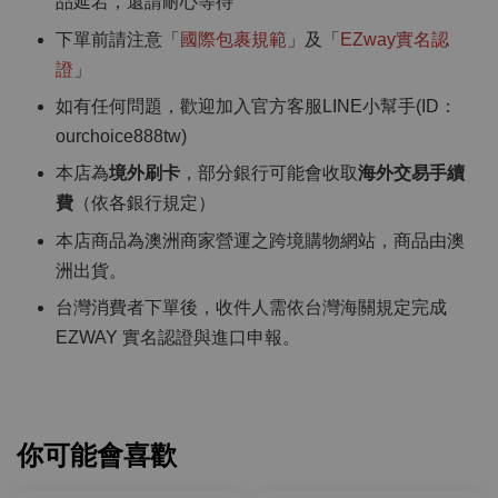
品延宕，還請耐心等待
下單前請注意「
國際包裹規範
」及「
EZway實名認
證
」
如有任何問題，歡迎加入官方客服LINE小幫手(ID：
ourchoice888tw)
本店為
境外刷卡
，部分銀行可能會收取
海外交易手續
費
（依各銀行規定）
本店商品為澳洲商家營運之跨境購物網站，商品由澳
洲出貨。
台灣消費者下單後，收件人需依台灣海關規定完成
EZWAY 實名認證與進口申報。
你可能會喜歡