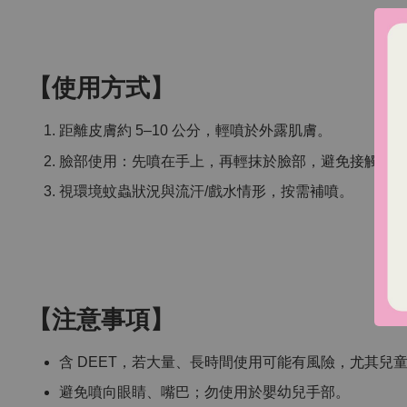
【使用方式】
距離皮膚約 5–10 公分，輕噴於外露肌膚。
臉部使用：先噴在手上，再輕抹於臉部，避免接觸眼
視環境蚊蟲狀況與流汗/戲水情形，按需補噴。
【注意事項】
含 DEET，若大量、長時間使用可能有風險，尤其兒
避免噴向眼睛、嘴巴；勿使用於嬰幼兒手部。