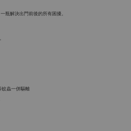
口，一瓶解決出門前後的所有困擾。
。
蠅等蚊蟲一併驅離
險