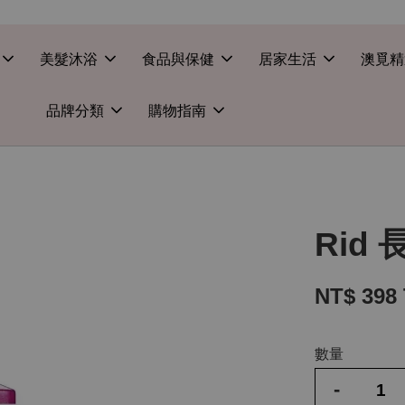
美髮沐浴
食品與保健
居家生活
澳覓精
品牌分類
購物指南
Rid
NT$ 398
數量
-