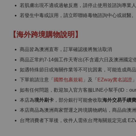
若肌膚出現不適或過敏反應，請停止使用並諮詢專業
若發生中毒或誤用，請立即聯絡毒物諮詢中心或就醫
【海外跨境購物說明】
商品皆為澳洲直寄，訂單確認後將無法取消
商品正常約7-14個工作天寄出(不含週六日及澳洲國定假
如遇特殊節日或海關作業等不可抗因素，可能造成商
下單前請注意「
國際包裹規範
」及「
EZway實名認證
如有任何問題，歡迎加入官方客服LINE小幫手(ID：ourcho
本店為
境外刷卡
，部分銀行可能會收取
海外交易手續
本店商品為澳洲商家營運之跨境購物網站，商品由澳
台灣消費者下單後，收件人需依台灣海關規定完成 EZ