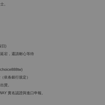
人士。
。
日)
品延宕，還請耐心等待
」
ice888tw)
費
（依各銀行規定）
洲出貨。
WAY 實名認證與進口申報。