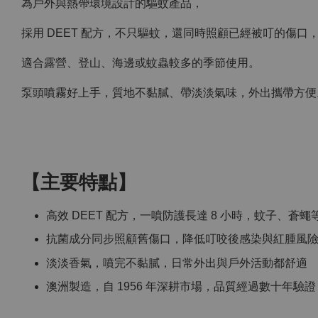
為戶外與熱帶環境設計的驅蚊產品，
採用 DEET 配方，不只驅蚊，還同時照顧已經被叮的傷
適合露營、登山、海邊或蚊蟲較多的季節使用。
泵頭噴霧好上手，質地不黏膩、帶淡淡氣味，外出攜帶方便
【主要特點】
高效 DEET 配方，一噴防護長達 8 小時，蚊子、蒼
抗菌成分同步照顧舊傷口，降低叮咬後感染與紅腫風
淡淡香氣，噴完不黏膩，日常外出與戶外活動都舒適
澳洲製造，自 1956 年深耕市場，品質經過數十年驗證