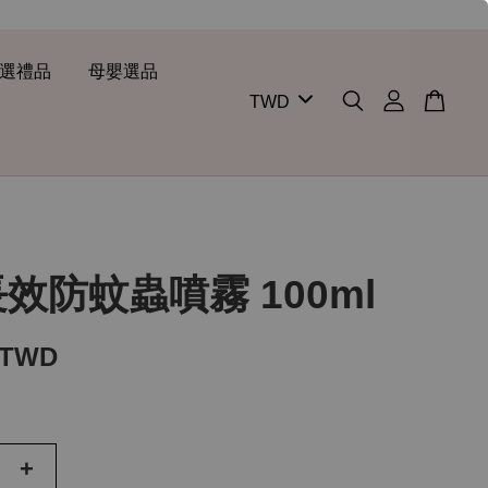
選禮品
母嬰選品
 長效防蚊蟲噴霧 100ml
 TWD
+