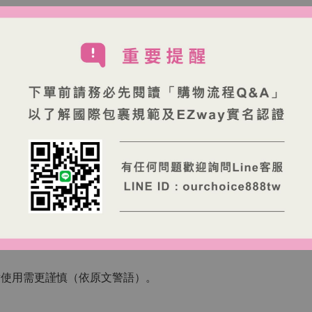
睛與口部。
童使用需更謹慎（依原文警語）。