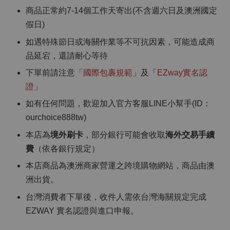
商品正常約7-14個工作天寄出(不含週六日及澳洲國定
假日)
如遇特殊節日或海關作業等不可抗因素，可能造成商
品延宕，還請耐心等待
下單前請注意「
國際包裹規範
」及「
EZway實名認
證
」
如有任何問題，歡迎加入官方客服LINE小幫手(ID：
ourchoice888tw)
本店為
境外刷卡
，部分銀行可能會收取
海外交易手續
費
（依各銀行規定）
本店商品為澳洲商家營運之跨境購物網站，商品由澳
洲出貨。
台灣消費者下單後，收件人需依台灣海關規定完成
EZWAY 實名認證與進口申報。