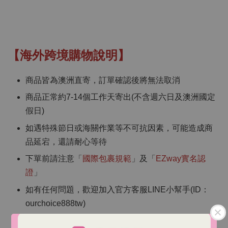
【海外跨境購物說明】
商品皆為澳洲直寄，訂單確認後將無法取消
商品正常約7-14個工作天寄出(不含週六日及澳洲國定
假日)
如遇特殊節日或海關作業等不可抗因素，可能造成商
品延宕，還請耐心等待
下單前請注意「
國際包裹規範
」及「
EZway實名認
證
」
如有任何問題，歡迎加入官方客服LINE小幫手(ID：
ourchoice888tw)
本店為
境外刷卡
，部分銀行可能會收取
海外交易手續