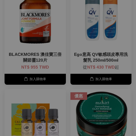
BLACKMORES 澳佳寶三倍
Ego意高 QV敏感頭皮專用洗
關節靈120片
髮乳 250ml/500ml
NT$ 955 TWD
從
NT$ 430 TWD
起
加入購物車
加入購物車
優惠