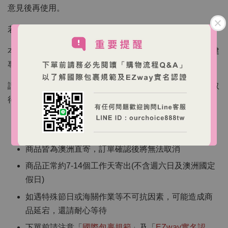
意見後再使用。
若出現不適症狀，請立即停止使用並洽詢醫師。
本產品可於懷孕與哺乳期間食用，建議使用前諮詢醫療保健
專業人員，以確保個人需求與劑量。
請存放於陰涼乾燥處，避免陽光直射，並放置於孩童無法取
得處。
【海外跨境購物說明】
商品皆為澳洲直寄，訂單確認後將無法取消
商品正常約7-14個工作天寄出(不含週六日及澳洲國定
假日)
如遇特殊節日或海關作業等不可抗因素，可能造成商
品延宕，還請耐心等待
下單前請注意「
國際包裹規範
」及「
EZway實名認