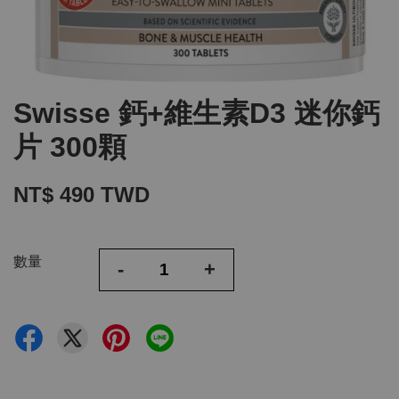
Swisse 鈣+維生素D3 迷你鈣
片 300顆
NT$ 490 TWD
數量
-
+