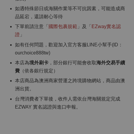
如遇特殊節日或海關作業等不可抗因素，可能造成商
品延宕，還請耐心等待
下單前請注意「
國際包裹規範
」及「
EZway實名認
證
」
如有任何問題，歡迎加入官方客服LINE小幫手(ID：
ourchoice888tw)
本店為
境外刷卡
，部分銀行可能會收取
海外交易手續
費
（依各銀行規定）
本店商品為澳洲商家營運之跨境購物網站，商品由澳
洲出貨。
台灣消費者下單後，收件人需依台灣海關規定完成
EZWAY 實名認證與進口申報。