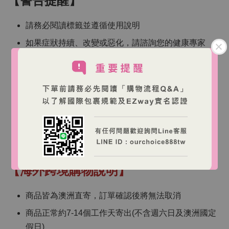
【警告提醒】
請務必閱讀標籤並遵循使用說明
如果症狀持續、改變或惡化，請諮詢您的健康專家
只有當飲食攝取不足時，補充劑可能才有幫助
如果您懷孕或哺乳，請在使用前諮詢您的健康專家。
如果您有任何既往病史或正在服用任何藥物，請務必
在使用前諮詢您的醫療保健專業人員
某些產品應在任何選擇性手術前至少兩週停止使用，
請與您的健康專業人員確認
【海外跨境購物說明】
商品皆為澳洲直寄，訂單確認後將無法取消
商品正常約7-14個工作天寄出(不含週六日及澳洲國定
假日)