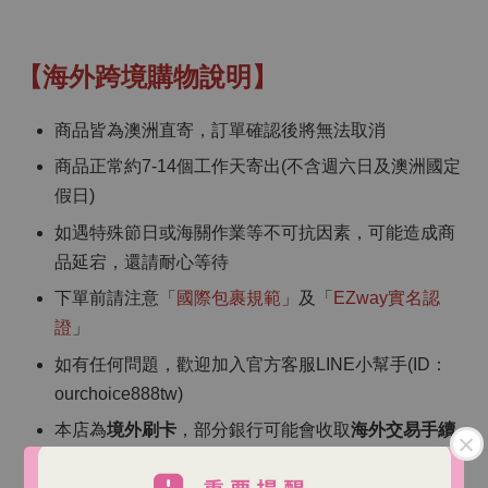
【海外跨境購物說明】
商品皆為澳洲直寄，訂單確認後將無法取消
商品正常約7-14個工作天寄出(不含週六日及澳洲國定
假日)
如遇特殊節日或海關作業等不可抗因素，可能造成商
品延宕，還請耐心等待
下單前請注意「
國際包裹規範
」及「
EZway實名認
證
」
如有任何問題，歡迎加入官方客服LINE小幫手(ID：
ourchoice888tw)
本店為
境外刷卡
，部分銀行可能會收取
海外交易手續
費
（依各銀行規定）