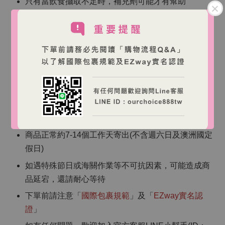
只有當飲食攝取不足時，補充劑可能才有幫助
如果您有任何既往病史或正在服用任何藥物，請務必
在使用前諮詢醫療保健專業人員
某些產品應在任何選擇性手術前至少兩週停止使用，
請與您的健康專業人員確認
【海外跨境購物說明】
商品皆為澳洲直寄，訂單確認後將無法取消
商品正常約7-14個工作天寄出(不含週六日及澳洲國定
假日)
如遇特殊節日或海關作業等不可抗因素，可能造成商
品延宕，還請耐心等待
下單前請注意「
國際包裹規範
」及「
EZway實名認
證
」