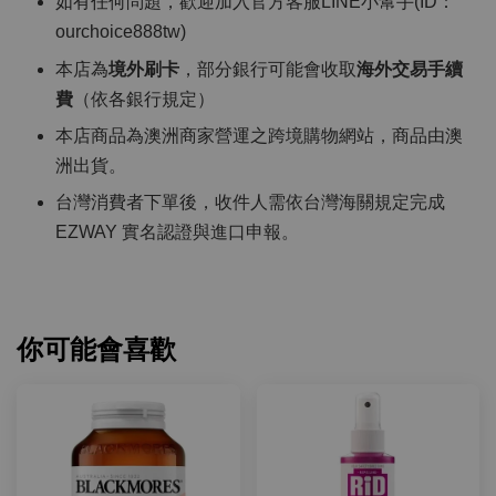
如有任何問題，歡迎加入官方客服LINE小幫手(ID：
ourchoice888tw)
本店為
境外刷卡
，部分銀行可能會收取
海外交易手續
費
（依各銀行規定）
本店商品為澳洲商家營運之跨境購物網站，商品由澳
洲出貨。
台灣消費者下單後，收件人需依台灣海關規定完成
EZWAY 實名認證與進口申報。
你可能會喜歡