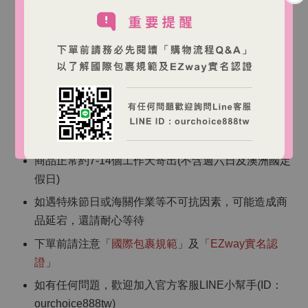
並諮詢皮膚科醫師
請存放於陰涼乾燥處，避免陽光直射
請置於兒童無法取得處
【海外跨境購物說明】
商品皆為澳洲直寄，訂單確認後將無法取消
商品正常約7-14個工作天寄出(不含週六日及澳洲國定
假日)
如遇特殊節日或海關作業等不可抗因素，可能造成商
品延宕，還請耐心等待
下單前請注意「
國際包裹規範
」及「
EZway實名認
證
」
如有任何問題，歡迎加入官方客服LINE小幫手(ID：
ourchoice888tw)