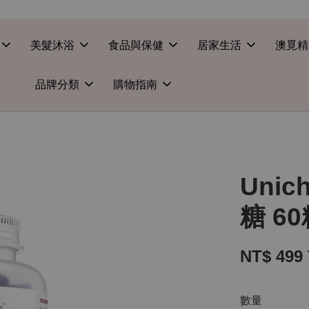
美髮沐浴
食品與保健
居家生活
澳覓精
品牌分類
購物指南
Uni
糖 6
NT$ 499
數量