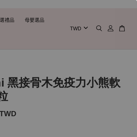
選禮品
母嬰選品
chi 黑接骨木免疫力小熊軟
0粒
 TWD