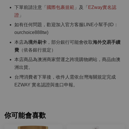
下單前請注意「
國際包裹規範
」及「
EZway實名認
證
」
如有任何問題，歡迎加入官方客服LINE小幫手(ID：
ourchoice888tw)
本店為
境外刷卡
，部分銀行可能會收取
海外交易手續
費
（依各銀行規定）
本店商品為澳洲商家營運之跨境購物網站，商品由澳
洲出貨。
台灣消費者下單後，收件人需依台灣海關規定完成
EZWAY 實名認證與進口申報。
你可能會喜歡