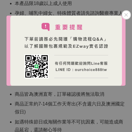
本產品限18歲以上成人使用
孕婦、哺乳中婦女、特殊體質者請先諮詢醫療專業人
員
本產品含褪黑激素，食用後可能引起嗜睡，請避免操
作機械或駕駛
請存放於陰涼處，避免陽光直射與高溫
【海外跨境購物說明】
商品皆為澳洲直寄，訂單確認後將無法取消
商品正常約7-14個工作天寄出(不含週六日及澳洲國定
假日)
如遇特殊節日或海關作業等不可抗因素，可能造成商
品延宕，還請耐心等待